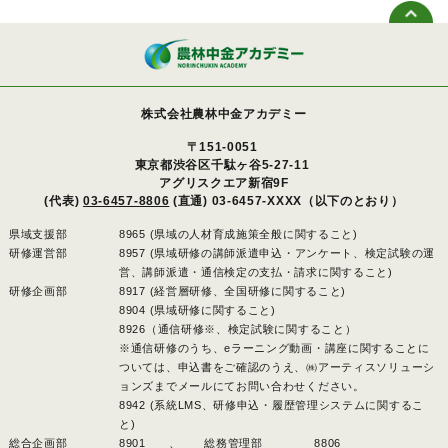
株式会社農林中金アカデミー
〒151-0051
東京都渋谷区千駄ヶ谷5-27-11
アグリスクエア新宿9F
(代表)
03-6457-8806
(直通) 03-6457-XXXX（以下のとおり）
県域支援部
8965 (県域の人材育成施策全般に関すること)
研修運営部
8957 (県域研修の講師派遣申込・アンケート、検定試験の運
営、講師派遣・通信検定の支払・請求に関すること)
研修企画部
8917 (経営層研修、全国研修に関すること)
8904 (県域研修に関すること)
8926（通信研修※、検定試験に関すること）
※通信研修のうち、eラーニング動画・講座に関することに
ついては、申込書をご確認のうえ、㈱アーティスソリューシ
ョンズまでメールにてお問い合わせください。
8942 (系統LMS、研修申込・履歴管理システムに関するこ
と)
総合企画部
8901 、
総務管理部
8806