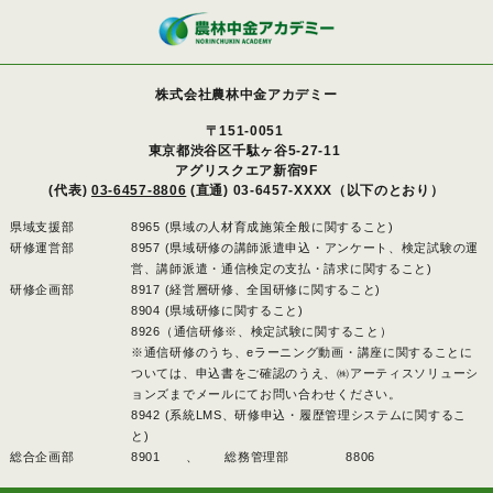
株式会社農林中金アカデミー
〒151-0051
東京都渋谷区千駄ヶ谷5-27-11
アグリスクエア新宿9F
(代表)
03-6457-8806
(直通) 03-6457-XXXX（以下のとおり）
県域支援部
8965 (県域の人材育成施策全般に関すること)
研修運営部
8957 (県域研修の講師派遣申込・アンケート、検定試験の運
営、講師派遣・通信検定の支払・請求に関すること)
研修企画部
8917 (経営層研修、全国研修に関すること)
8904 (県域研修に関すること)
8926（通信研修※、検定試験に関すること）
※通信研修のうち、eラーニング動画・講座に関することに
ついては、申込書をご確認のうえ、㈱アーティスソリューシ
ョンズまでメールにてお問い合わせください。
8942 (系統LMS、研修申込・履歴管理システムに関するこ
と)
総合企画部
8901 、
総務管理部
8806