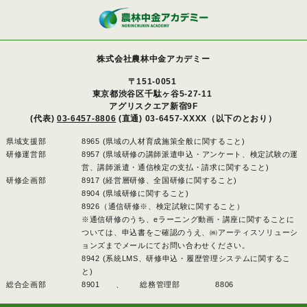
株式会社農林中金アカデミー
〒151-0051
東京都渋谷区千駄ヶ谷5-27-11
アグリスクエア新宿9F
(代表)
03-6457-8806
(直通) 03-6457-XXXX（以下のとおり）
県域支援部
8965 (県域の人材育成施策全般に関すること)
研修運営部
8957 (県域研修の講師派遣申込・アンケート、検定試験の運
営、講師派遣・通信検定の支払・請求に関すること)
研修企画部
8917 (経営層研修、全国研修に関すること)
8904 (県域研修に関すること)
8926（通信研修※、検定試験に関すること）
※通信研修のうち、eラーニング動画・講座に関することに
ついては、申込書をご確認のうえ、㈱アーティスソリューシ
ョンズまでメールにてお問い合わせください。
8942 (系統LMS、研修申込・履歴管理システムに関するこ
と)
総合企画部
8901 、
総務管理部
8806