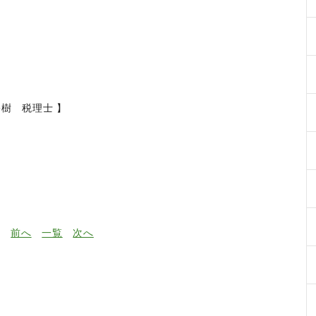
裕樹 税理士 】
前へ
一覧
次へ