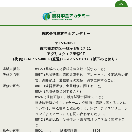
株式会社農林中金アカデミー
〒151-0051
東京都渋谷区千駄ヶ谷5-27-11
アグリスクエア新宿9F
(代表)
03-6457-8806
(直通) 03-6457-XXXX（以下のとおり）
県域支援部
8965 (県域の人材育成施策全般に関すること)
研修運営部
8957 (県域研修の講師派遣申込・アンケート、検定試験の運
営、講師派遣・通信検定の支払・請求に関すること)
研修企画部
8917 (経営層研修、全国研修に関すること)
8904 (県域研修に関すること)
8926（通信研修※、検定試験に関すること）
※通信研修のうち、eラーニング動画・講座に関することに
ついては、申込書をご確認のうえ、㈱アーティスソリューシ
ョンズまでメールにてお問い合わせください。
8942 (系統LMS、研修申込・履歴管理システムに関するこ
と)
総合企画部
8901 、
総務管理部
8806