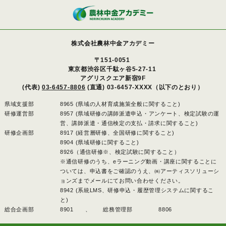
株式会社農林中金アカデミー
〒151-0051
東京都渋谷区千駄ヶ谷5-27-11
アグリスクエア新宿9F
(代表)
03-6457-8806
(直通) 03-6457-XXXX（以下のとおり）
県域支援部
8965 (県域の人材育成施策全般に関すること)
研修運営部
8957 (県域研修の講師派遣申込・アンケート、検定試験の運
営、講師派遣・通信検定の支払・請求に関すること)
研修企画部
8917 (経営層研修、全国研修に関すること)
8904 (県域研修に関すること)
8926（通信研修※、検定試験に関すること）
※通信研修のうち、eラーニング動画・講座に関することに
ついては、申込書をご確認のうえ、㈱アーティスソリューシ
ョンズまでメールにてお問い合わせください。
8942 (系統LMS、研修申込・履歴管理システムに関するこ
と)
総合企画部
8901 、
総務管理部
8806