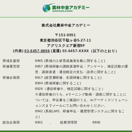
株式会社農林中金アカデミー
〒151-0051
東京都渋谷区千駄ヶ谷5-27-11
アグリスクエア新宿9F
(代表)
03-6457-8806
(直通) 03-6457-XXXX（以下のとおり）
県域支援部
8965 (県域の人材育成施策全般に関すること)
研修運営部
8957 (県域研修の講師派遣申込・アンケート、検定試験の運
営、講師派遣・通信検定の支払・請求に関すること)
研修企画部
8917 (経営層研修、全国研修に関すること)
8904 (県域研修に関すること)
8926（通信研修※、検定試験に関すること）
※通信研修のうち、eラーニング動画・講座に関することに
ついては、申込書をご確認のうえ、㈱アーティスソリューシ
ョンズまでメールにてお問い合わせください。
8942 (系統LMS、研修申込・履歴管理システムに関するこ
と)
総合企画部
8901 、
総務管理部
8806