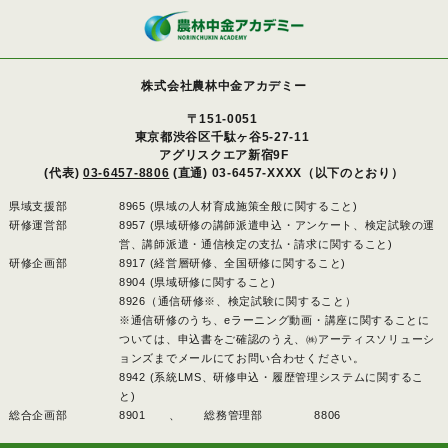
株式会社農林中金アカデミー
〒151-0051
東京都渋谷区千駄ヶ谷5-27-11
アグリスクエア新宿9F
(代表)
03-6457-8806
(直通) 03-6457-XXXX（以下のとおり）
県域支援部
8965 (県域の人材育成施策全般に関すること)
研修運営部
8957 (県域研修の講師派遣申込・アンケート、検定試験の運
営、講師派遣・通信検定の支払・請求に関すること)
研修企画部
8917 (経営層研修、全国研修に関すること)
8904 (県域研修に関すること)
8926（通信研修※、検定試験に関すること）
※通信研修のうち、eラーニング動画・講座に関することに
ついては、申込書をご確認のうえ、㈱アーティスソリューシ
ョンズまでメールにてお問い合わせください。
8942 (系統LMS、研修申込・履歴管理システムに関するこ
と)
総合企画部
8901 、
総務管理部
8806