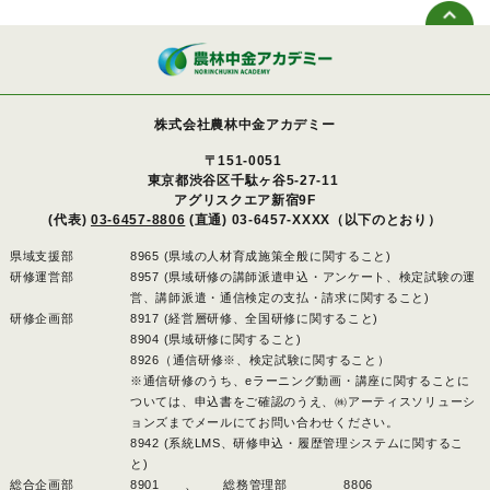
株式会社農林中金アカデミー
〒151-0051
東京都渋谷区千駄ヶ谷5-27-11
アグリスクエア新宿9F
(代表)
03-6457-8806
(直通) 03-6457-XXXX（以下のとおり）
県域支援部
8965 (県域の人材育成施策全般に関すること)
研修運営部
8957 (県域研修の講師派遣申込・アンケート、検定試験の運
営、講師派遣・通信検定の支払・請求に関すること)
研修企画部
8917 (経営層研修、全国研修に関すること)
8904 (県域研修に関すること)
8926（通信研修※、検定試験に関すること）
※通信研修のうち、eラーニング動画・講座に関することに
ついては、申込書をご確認のうえ、㈱アーティスソリューシ
ョンズまでメールにてお問い合わせください。
8942 (系統LMS、研修申込・履歴管理システムに関するこ
と)
総合企画部
8901 、
総務管理部
8806