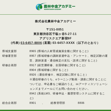
株式会社農林中金アカデミー
〒151-0051
東京都渋谷区千駄ヶ谷5-27-11
アグリスクエア新宿9F
(代表)
03-6457-8806
(直通) 03-6457-XXXX（以下のとおり）
県域支援部
8965 (県域の人材育成施策全般に関すること)
研修運営部
8957 (県域研修の講師派遣申込・アンケート、検定試験の運
営、講師派遣・通信検定の支払・請求に関すること)
研修企画部
8917 (経営層研修、全国研修に関すること)
8904 (県域研修に関すること)
8926（通信研修※、検定試験に関すること）
※通信研修のうち、eラーニング動画・講座に関することに
ついては、申込書をご確認のうえ、㈱アーティスソリューシ
ョンズまでメールにてお問い合わせください。
8942 (系統LMS、研修申込・履歴管理システムに関するこ
と)
総合企画部
8901 、
総務管理部
8806