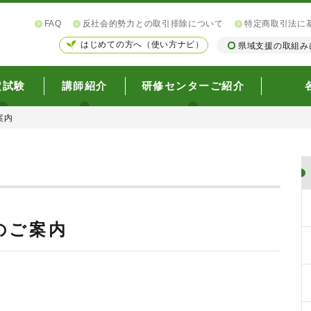
FAQ
反社会的勢力との取引排除について
特定商取引法に
はじめての方へ（使い方ナビ）
県域支援の取組み
定試験
講師紹介
研修センターご紹介
案内
のご案内