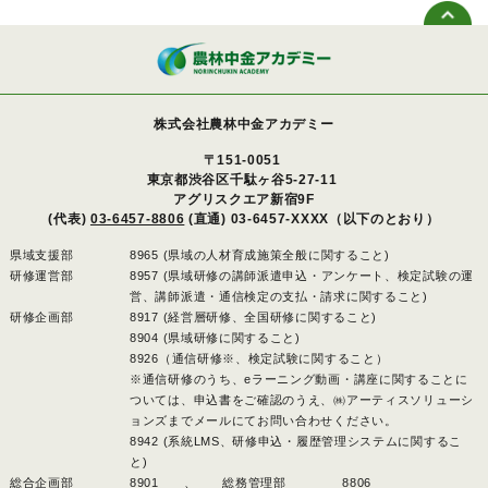
株式会社農林中金アカデミー
〒151-0051
東京都渋谷区千駄ヶ谷5-27-11
アグリスクエア新宿9F
(代表)
03-6457-8806
(直通) 03-6457-XXXX（以下のとおり）
県域支援部
8965 (県域の人材育成施策全般に関すること)
研修運営部
8957 (県域研修の講師派遣申込・アンケート、検定試験の運
営、講師派遣・通信検定の支払・請求に関すること)
研修企画部
8917 (経営層研修、全国研修に関すること)
8904 (県域研修に関すること)
8926（通信研修※、検定試験に関すること）
※通信研修のうち、eラーニング動画・講座に関することに
ついては、申込書をご確認のうえ、㈱アーティスソリューシ
ョンズまでメールにてお問い合わせください。
8942 (系統LMS、研修申込・履歴管理システムに関するこ
と)
総合企画部
8901 、
総務管理部
8806