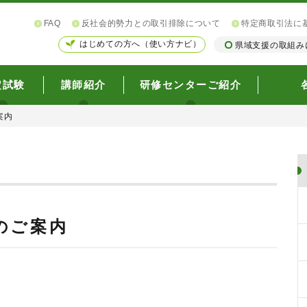
FAQ
反社会的勢力との取引排除について
特定商取引法に
はじめての方へ（使い方ナビ）
県域支援の取組み
定試験
講師紹介
研修センターご紹介
案内
のご案内