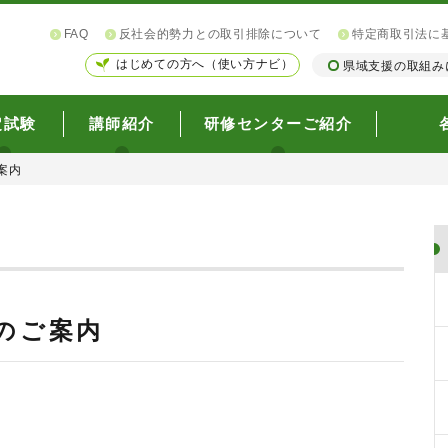
FAQ
反社会的勢力との取引排除について
特定商取引法に
はじめての方へ（使い方ナビ）
県域支援の取組み
定試験
講師紹介
研修センターご紹介
案内
のご案内