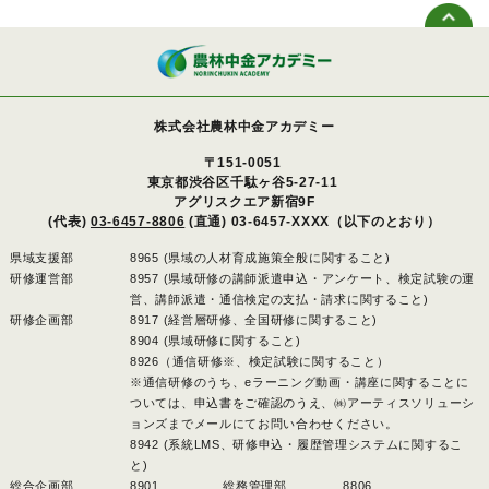
株式会社農林中金アカデミー
〒151-0051
東京都渋谷区千駄ヶ谷5-27-11
アグリスクエア新宿9F
(代表)
03-6457-8806
(直通) 03-6457-XXXX（以下のとおり）
県域支援部
8965 (県域の人材育成施策全般に関すること)
研修運営部
8957 (県域研修の講師派遣申込・アンケート、検定試験の運
営、講師派遣・通信検定の支払・請求に関すること)
研修企画部
8917 (経営層研修、全国研修に関すること)
8904 (県域研修に関すること)
8926（通信研修※、検定試験に関すること）
※通信研修のうち、eラーニング動画・講座に関することに
ついては、申込書をご確認のうえ、㈱アーティスソリューシ
ョンズまでメールにてお問い合わせください。
8942 (系統LMS、研修申込・履歴管理システムに関するこ
と)
総合企画部
8901 、
総務管理部
8806