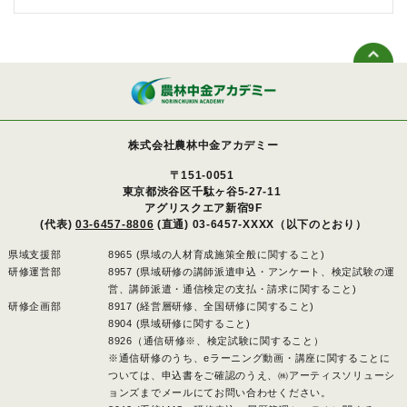
株式会社農林中金アカデミー
〒151-0051
東京都渋谷区千駄ヶ谷5-27-11
アグリスクエア新宿9F
(代表)
03-6457-8806
(直通) 03-6457-XXXX（以下のとおり）
県域支援部
8965 (県域の人材育成施策全般に関すること)
研修運営部
8957 (県域研修の講師派遣申込・アンケート、検定試験の運
営、講師派遣・通信検定の支払・請求に関すること)
研修企画部
8917 (経営層研修、全国研修に関すること)
8904 (県域研修に関すること)
8926（通信研修※、検定試験に関すること）
※通信研修のうち、eラーニング動画・講座に関することに
ついては、申込書をご確認のうえ、㈱アーティスソリューシ
ョンズまでメールにてお問い合わせください。