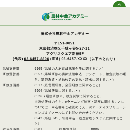
株式会社農林中金アカデミー
〒151-0051
東京都渋谷区千駄ヶ谷5-27-11
アグリスクエア新宿9F
(代表)
03-6457-8806
(直通) 03-6457-XXXX（以下のとおり）
県域支援部
8965 (県域の人材育成施策全般に関すること)
研修運営部
8957 (県域研修の講師派遣申込・アンケート、検定試験の運
営、講師派遣・通信検定の支払・請求に関すること)
研修企画部
8917 (経営層研修、全国研修に関すること)
8904 (県域研修に関すること)
8926（通信研修※、検定試験に関すること）
※通信研修のうち、eラーニング動画・講座に関することに
ついては、申込書をご確認のうえ、㈱アーティスソリューシ
ョンズまでメールにてお問い合わせください。
8942 (系統LMS、研修申込・履歴管理システムに関するこ
と)
総合企画部
8901 、
総務管理部
8806