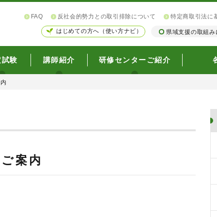
FAQ
反社会的勢力との取引排除について
特定商取引法に
はじめての方へ（使い方ナビ）
県域支援の取組み
定試験
講師紹介
研修センターご紹介
案内
のご案内