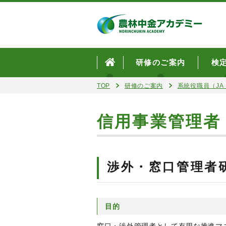
研修のご案内
検
TOP
研修のご案内
系統役職員（JA・
信用事業管理者
渉外・窓口管理者
目的