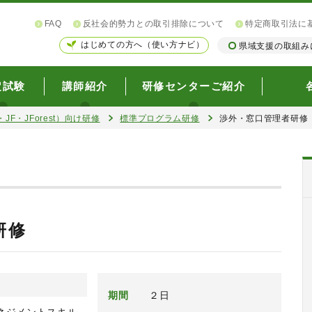
FAQ
反社会的勢力との取引排除について
特定商取引法に
はじめての方へ（使い方ナビ）
県域支援の取組み
定試験
講師紹介
研修センターご紹介
JF・JForest）向け研修
標準プログラム研修
渉外・窓口管理者研修
研修
期間
２日