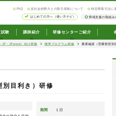
FAQ
反社会的勢力との取引排除について
特定商取引法に
はじめての方へ（使い方ナビ）
県域支援の取組み
定試験
講師紹介
研修センターご紹介
JF・JForest）向け研修
標準プログラム研修
農業融資（営農類型別
型別目利き）研修
期間
１日