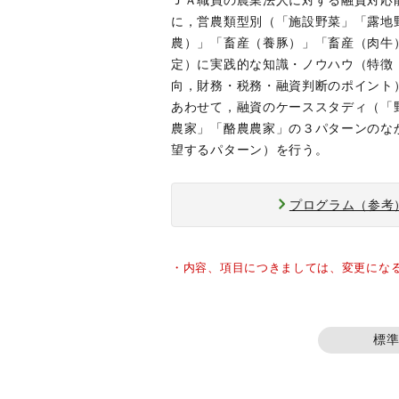
ＪＡ職員の農業法人に対する融資対応
に，営農類型別（「施設野菜」「露地
農）」「畜産（養豚）」「畜産（肉牛
定）に実践的な知識・ノウハウ（特徴
向，財務・税務・融資判断のポイント
あわせて，融資のケーススタディ（「
農家」「酪農農家」の３パターンのな
望するパターン）を行う。
プログラム（参考
・内容、項目につきましては、変更にな
標