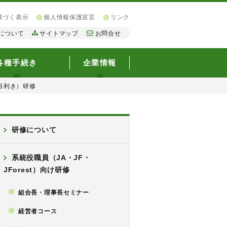
基づく表示
個人情報保護宣言
リンク
について
サイトマップ
お問合せ
各種手続き
企業情報
目利き）研修
研修について
系統役職員（JA・JF・
JForest）向け研修
組合長・理事長セミナー
経営者コース