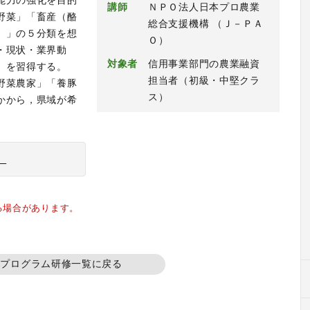
能力の強化を目的
講師
ＮＰＯ法人日本プロ農業
野菜」「畜産（酪
総合支援機構 （Ｊ－ＰＡ
）」の５分類を想
Ｏ）
・現状・業界動
対象者
信用事業部門の農業融資
）を習得する。
担当者（初級・中堅クラ
野菜農家」「養豚
ス）
かから，県域が希
）
る場合があります。
準プログラム研修一覧に戻る