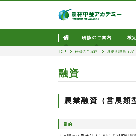
研修のご案内
検
TOP
研修のご案内
系統役職員（JA・
融資
農業融資（営農類
目的