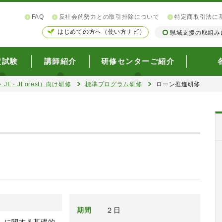
FAQ
反社会的勢力との取引排除について
特定商取引法に
はじめての方へ（使い方ナビ）
県域支援の取組み
定試験
講師紹介
研修センターご紹介
JF・JForest）向け研修
標準プログラム研修
ローン推進研修
期間
２日