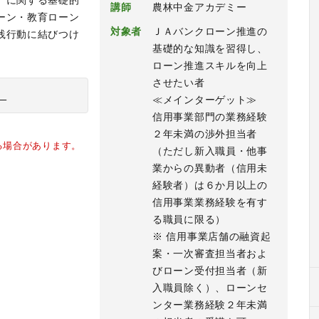
）に関する基礎的
講師
農林中金アカデミー
ーン・教育ローン
対象者
ＪＡバンクローン推進の
践行動に結びつけ
基礎的な知識を習得し、
ローン推進スキルを向上
させたい者
）
≪メインターゲット≫
信用事業部門の業務経験
２年未満の渉外担当者
る場合があります。
（ただし新入職員・他事
業からの異動者（信用未
経験者）は６か月以上の
信用事業業務経験を有す
る職員に限る）
※ 信用事業店舗の融資起
案・一次審査担当者およ
びローン受付担当者（新
入職員除く）、ローンセ
ンター業務経験２年未満