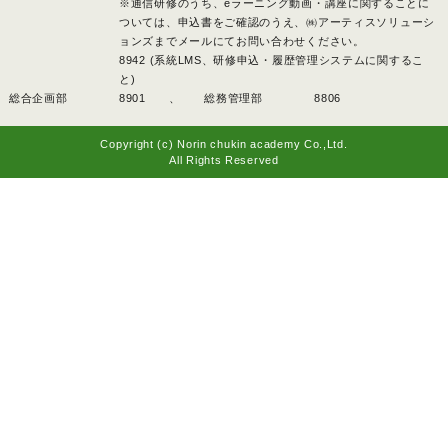
※通信研修のうち、eラーニング動画・講座に関することに
ついては、申込書をご確認のうえ、㈱アーティスソリューシ
ョンズまでメールにてお問い合わせください。
8942 (系統LMS、研修申込・履歴管理システムに関するこ
と)
総合企画部
8901 、
総務管理部
8806
Copyright (c) Norin chukin academy Co.,Ltd.
All Rights Reserved