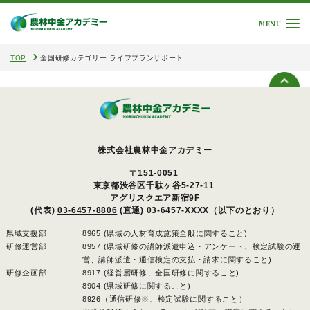
MENU
TOP
全国研修カテゴリー ライフプランサポート
株式会社農林中金アカデミー
〒151-0051
東京都渋谷区千駄ヶ谷5-27-11
アグリスクエア新宿9F
(代表)
03-6457-8806
(直通) 03-6457-XXXX（以下のとおり）
県域支援部
8965 (県域の人材育成施策全般に関すること)
研修運営部
8957 (県域研修の講師派遣申込・アンケート、検定試験の運
営、講師派遣・通信検定の支払・請求に関すること)
研修企画部
8917 (経営層研修、全国研修に関すること)
8904 (県域研修に関すること)
8926（通信研修※、検定試験に関すること）