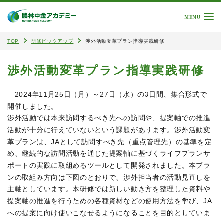
MENU
TOP
研修ピックアップ
渉外活動変革プラン指導実践研修
渉外活動変革プラン指導実践研修
2024年11月25日（月）～27日（水）の3日間、集合形式で
開催しました。
渉外活動では本来訪問するべき先への訪問や、提案軸での推進
活動が十分に行えていないという課題があります。渉外活動変
革プランは、JAとして訪問すべき先（重点管理先）の基準を定
め、継続的な訪問活動を通じた提案軸に基づくライフプランサ
ポートの実践に取組めるツールとして開発されました。本プラ
ンの取組み方向は下図のとおりで、渉外担当者の活動見直しを
主軸としています。本研修では新しい動き方を整理した資料や
提案軸の推進を行うための各種資材などの使用方法を学び、JA
への提案に向け使いこなせるようになることを目的としていま