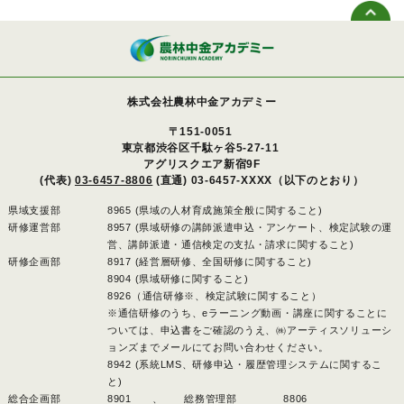
株式会社農林中金アカデミー
〒151-0051
東京都渋谷区千駄ヶ谷5-27-11
アグリスクエア新宿9F
(代表)
03-6457-8806
(直通) 03-6457-XXXX（以下のとおり）
県域支援部
8965 (県域の人材育成施策全般に関すること)
研修運営部
8957 (県域研修の講師派遣申込・アンケート、検定試験の運
営、講師派遣・通信検定の支払・請求に関すること)
研修企画部
8917 (経営層研修、全国研修に関すること)
8904 (県域研修に関すること)
8926（通信研修※、検定試験に関すること）
※通信研修のうち、eラーニング動画・講座に関することに
ついては、申込書をご確認のうえ、㈱アーティスソリューシ
ョンズまでメールにてお問い合わせください。
8942 (系統LMS、研修申込・履歴管理システムに関するこ
と)
総合企画部
8901 、
総務管理部
8806