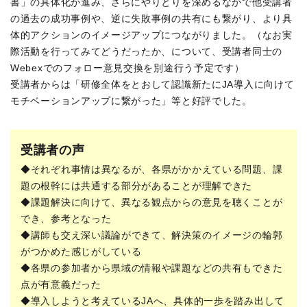
書」の具体化が進み、さらにやりとりを深めるなかで他受講者
の過去の成功事例や、逆に失敗事例の共有にも繋がり、より具
体的アクションのイメージアップにつながりました。（なお実
際活動を行ってみてどうだったか、について、受講者同士の
Webexでのフォロー意見交換を別途行う予定です）
受講者からは「研修全体をとおして認識新たにJA導入に向けて
モチベーションアップに繋がった」等と好評でした。
受講者の声
◆それぞれ事情は異なるが、各県がかかえている問題、課
題の根幹には共通する部分があることが理解できた
◆課題解決に向けて、異なる観点からの意見を聴くことが
でき、参考となった
◆講師も交え深い議論ができて、解決策のイメージの輪郭
がつかめた感じがしている
◆各県の参加者から県域の情報や課題などの共有もできた
点が有意義だった
◆導入しようと考えているJAへ、具体的一歩を踏み出して