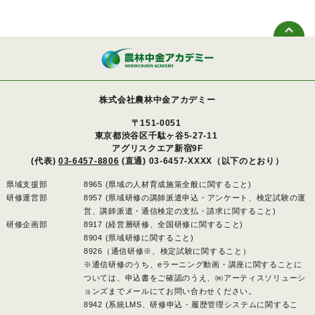
株式会社農林中金アカデミー
〒151-0051
東京都渋谷区千駄ヶ谷5-27-11
アグリスクエア新宿9F
(代表)
03-6457-8806
(直通) 03-6457-XXXX（以下のとおり）
県域支援部
8965 (県域の人材育成施策全般に関すること)
研修運営部
8957 (県域研修の講師派遣申込・アンケート、検定試験の運
営、講師派遣・通信検定の支払・請求に関すること)
研修企画部
8917 (経営層研修、全国研修に関すること)
8904 (県域研修に関すること)
8926（通信研修※、検定試験に関すること）
※通信研修のうち、eラーニング動画・講座に関することに
ついては、申込書をご確認のうえ、㈱アーティスソリューシ
ョンズまでメールにてお問い合わせください。
8942 (系統LMS、研修申込・履歴管理システムに関するこ