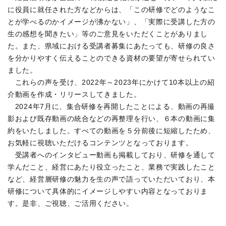
に役員に就任された方などからは、「この研修でどのようなこ
とが学べるのかイメージが沸かない」、「実際に受講した方の
生の感想を聞きたい」等のご意見をいただくことがありまし
た。また、県域における受講者募集にあたっても、研修の良さ
を分かりやすく伝えることのできる資材の要望が寄せられてい
ました。
これらの声を受け、2022年～2023年にかけて10本以上の紹
介動画を作成・リリースしてきました。
2024年7月に、集合研修を再開したことによる、動画の再撮
影および既存動画の統合などの再整理を行い、６本の動画に集
約をいたしました。すべての動画を５分前後に短縮したため、
お気軽に視聴いただけるコンテンツとなっております。
受講者へのインタビュー動画も掲載しており、研修を通して
学んだこと、経営にあたり役立ったこと、業務で実践したこと
など、経営層研修の魅力を生の声で語っていただいており、本
研修について具体的にイメージしやすい内容となっておりま
す。是非、ご視聴、ご活用ください。