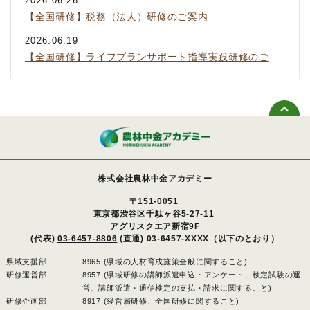
2026.06.26
【全国研修】税務（法人）研修のご案内
2026.06.19
【全国研修】ライフプランサポート指導実践研修のご案内
株式会社農林中金アカデミー
〒151-0051
東京都渋谷区千駄ヶ谷5-27-11
アグリスクエア新宿9F
(代表)
03-6457-8806
(直通) 03-6457-XXXX（以下のとおり）
県域支援部
8965 (県域の人材育成施策全般に関すること)
研修運営部
8957 (県域研修の講師派遣申込・アンケート、検定試験の運
営、講師派遣・通信検定の支払・請求に関すること)
研修企画部
8917 (経営層研修、全国研修に関すること)