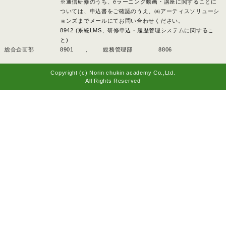
※通信研修のうち、eラーニング動画・講座に関することに
ついては、申込書をご確認のうえ、㈱アーティスソリューシ
ョンズまでメールにてお問い合わせください。
8942 (系統LMS、研修申込・履歴管理システムに関するこ
と)
総合企画部
8901 、
総務管理部
8806
Copyright (c) Norin chukin academy Co.,Ltd.
All Rights Reserved