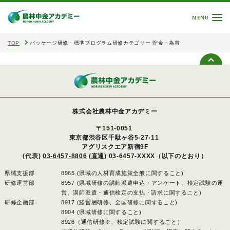
MENU
TOP
パッケージ研修・標準プログラム研修カテゴリー 貯金・為替
株式会社農林中金アカデミー
〒151-0051
東京都渋谷区千駄ヶ谷5-27-11
アグリスクエア新宿9F
(代表)
03-6457-8806
(直通) 03-6457-XXXX（以下のとおり）
県域支援部
8965 (県域の人材育成施策全般に関すること)
研修運営部
8957 (県域研修の講師派遣申込・アンケート、検定試験の運
営、講師派遣・通信検定の支払・請求に関すること)
研修企画部
8917 (経営層研修、全国研修に関すること)
8904 (県域研修に関すること)
8926（通信研修※、検定試験に関すること）