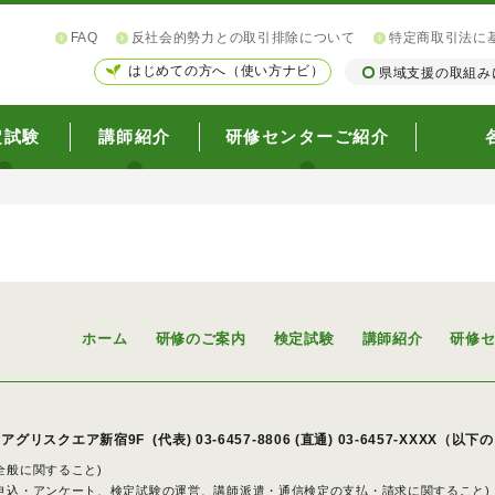
FAQ
反社会的勢力との取引排除について
特定商取引法に
はじめての方へ（使い方ナビ）
県域支援の取組み
定試験
講師紹介
研修センターご紹介
ホーム
研修のご案内
検定試験
講師紹介
研修
アグリスクエア新宿9F
(代表)
03-6457-8806
(直通) 03-6457-XXXX（以
策全般に関すること)
派遣申込・アンケート、検定試験の運営、講師派遣・通信検定の支払・請求に関すること)