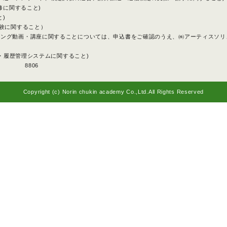
研修に関すること)
と)
試験に関すること）
ニング動画・講座に関することについては、申込書をご確認のうえ、㈱アーティスソリ
申込・履歴管理システムに関すること)
8806
Copyright (c) Norin chukin academy Co.,Ltd.
All Rights Reserved