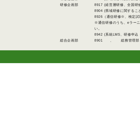
研修企画部
8917 (経営層研修、全国
8904 (県域研修に関するこ
8926（通信研修※、検定
※通信研修のうち、eラー
い。
8942 (系統LMS、研修
総合企画部
8901 、
総務管理部