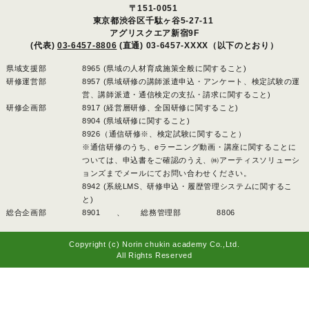
〒151-0051
東京都渋谷区千駄ヶ谷5-27-11
アグリスクエア新宿9F
(代表)
03-6457-8806
(直通) 03-6457-XXXX（以下のとおり）
県域支援部
8965 (県域の人材育成施策全般に関すること)
研修運営部
8957 (県域研修の講師派遣申込・アンケート、検定試験の運
営、講師派遣・通信検定の支払・請求に関すること)
研修企画部
8917 (経営層研修、全国研修に関すること)
8904 (県域研修に関すること)
8926（通信研修※、検定試験に関すること）
※通信研修のうち、eラーニング動画・講座に関することに
ついては、申込書をご確認のうえ、㈱アーティスソリューシ
ョンズまでメールにてお問い合わせください。
8942 (系統LMS、研修申込・履歴管理システムに関するこ
と)
総合企画部
8901 、
総務管理部
8806
Copyright (c) Norin chukin academy Co.,Ltd.
All Rights Reserved