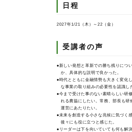
日程
2027年1/21（木）～22（金）
受講者の声
●新しい発想と革新での勝ち残りにつ
か、具体的な説明で良かった。
●時代とともに金融情勢も大きく変化
な事業の取り組みの必要性を認識し
●今まで受けた事のない素晴らしい研
れる農協にしたい。常務、部長も研
運営にあたりたい。
●未来を創造する小さな兆候に気づく
後々にも役に立つと感じた。
●リーダーは下を向いていても何も解