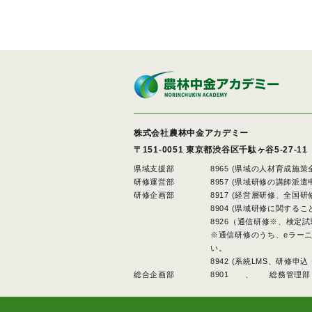
株式会社農林中金アカデミー
〒151-0051
東京都渋谷区千駄ヶ谷5-27-11
県域支援部
8965 (県域の人材育成施
研修運営部
8957 (県域研修の講師
研修企画部
8917 (経営層研修、全国
8904 (県域研修に関するこ
8926（通信研修※、検定
※通信研修のうち、eラー
い。
8942 (系統LMS、研修
総合企画部
8901 、
総務管理部