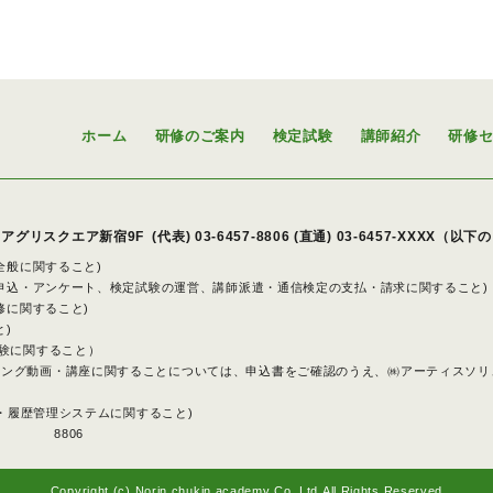
ホーム
研修のご案内
検定試験
講師紹介
研修
アグリスクエア新宿9F
(代表)
03-6457-8806
(直通) 03-6457-XXXX（以
策全般に関すること)
派遣申込・アンケート、検定試験の運営、講師派遣・通信検定の支払・請求に関すること)
研修に関すること)
と)
試験に関すること）
ニング動画・講座に関することについては、申込書をご確認のうえ、㈱アーティスソリ
申込・履歴管理システムに関すること)
8806
Copyright (c) Norin chukin academy Co.,Ltd.
All Rights Reserved