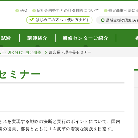
FAQ
反社会的勢力との取引排除について
特定商取引法に
はじめての方へ（使い方ナビ）
県域支援の取組み
定試験
講師紹介
研修センターご紹介
F・JForest）向け研修
組合長・理事長セミナー
セミナー
それを実現する戦略の決断と実行のポイントについて、国内
業の役員、部長とともにＪＡ変革の着実な実践を目指す。