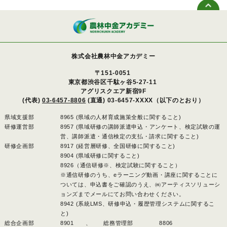
株式会社農林中金アカデミー
〒151-0051
東京都渋谷区千駄ヶ谷5-27-11
アグリスクエア新宿9F
(代表)
03-6457-8806
(直通) 03-6457-XXXX（以下のとおり）
県域支援部
8965 (県域の人材育成施策全般に関すること)
研修運営部
8957 (県域研修の講師派遣申込・アンケート、検定試験の運
営、講師派遣・通信検定の支払・請求に関すること)
研修企画部
8917 (経営層研修、全国研修に関すること)
8904 (県域研修に関すること)
8926（通信研修※、検定試験に関すること）
※通信研修のうち、eラーニング動画・講座に関することに
ついては、申込書をご確認のうえ、㈱アーティスソリューシ
ョンズまでメールにてお問い合わせください。
8942 (系統LMS、研修申込・履歴管理システムに関するこ
と)
総合企画部
8901 、
総務管理部
8806