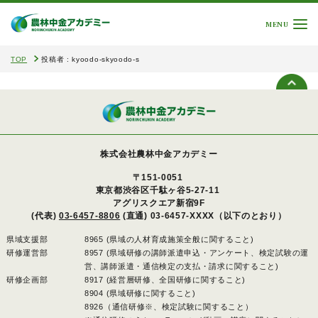
MENU
TOP
投稿者 : kyoodo-skyoodo-s
株式会社農林中金アカデミー
〒151-0051
東京都渋谷区千駄ヶ谷5-27-11
アグリスクエア新宿9F
(代表)
03-6457-8806
(直通) 03-6457-XXXX（以下のとおり）
県域支援部
8965 (県域の人材育成施策全般に関すること)
研修運営部
8957 (県域研修の講師派遣申込・アンケート、検定試験の運
営、講師派遣・通信検定の支払・請求に関すること)
研修企画部
8917 (経営層研修、全国研修に関すること)
8904 (県域研修に関すること)
8926（通信研修※、検定試験に関すること）