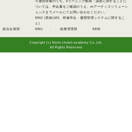
※通信研修のうち、eラーニング動画・講座に関することに
ついては、申込書をご確認のうえ、㈱アーティスソリューシ
ョンズまでメールにてお問い合わせください。
8942 (系統LMS、研修申込・履歴管理システムに関するこ
と)
総合企画部
8901 、
総務管理部
8806
Copyright (c) Norin chukin academy Co.,Ltd.
All Rights Reserved